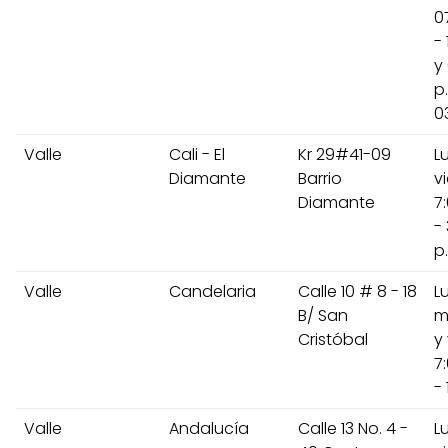
0
- 
y 
p
0
Valle
Cali - El
Kr 29#41-09
L
Diamante
Barrio
v
Diamante
7
-
p
Valle
Candelaria
Calle 10 # 8 - 18
L
B/ San
m
Cristóbal
y
7
- 
Valle
Andalucía
Calle 13 No. 4 -
L