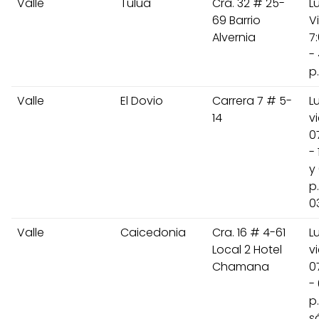
Valle
Tulua
Cra. 32 # 25-
L
69 Barrio
V
Alvernia
7
-
p
Valle
El Dovio
Carrera 7 # 5-
L
14
v
0
- 
y 
p
0
Valle
Caicedonia
Cra. 16 # 4-61
L
Local 2 Hotel
v
Chamana
0
- 
p
s