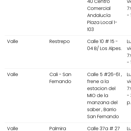
40 Centro
v
Comercial
7
Andalucía
- 
Plaza Local 1-
103
Valle
Restrepo
Calle 10 # 15 -
L
04 B/ Los Alpes.
v
7
- 
Valle
Cali - San
Calle 5 #26-61 ,
L
Fernando
frene a la
v
estacion del
7
MIO de la
-
manzana del
p
saber , Barrio
San Fernando
Valle
Palmira
Calle 37a # 27
L