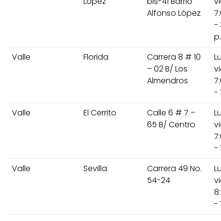
Lopez
bis-41 Barrio
v
Alfonso López
7
-
p
Valle
Florida
Carrera 8 # 10
L
– 02 B/ Los
v
Almendros
7
- 
Valle
El Cerrito
Calle 6 # 7 –
L
65 B/ Centro
v
7
- 
Valle
Sevilla
Carrera 49 No.
L
54-24
v
8
- 