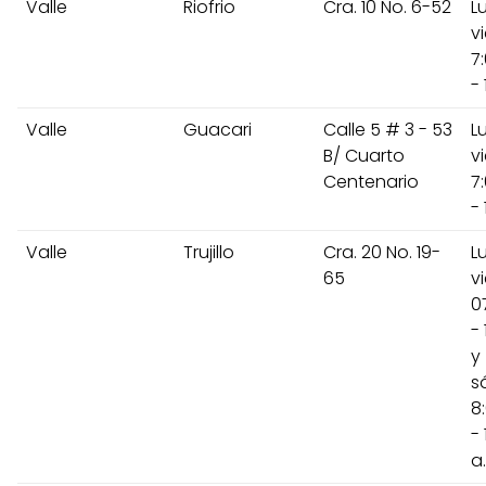
Valle
Riofrio
Cra. 10 No. 6-52
L
v
7
- 
Valle
Guacari
Calle 5 # 3 - 53
L
B/ Cuarto
v
Centenario
7
- 
Valle
Trujillo
Cra. 20 No. 19-
L
65
v
0
- 
y
s
8
- 
a