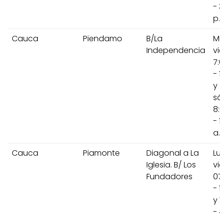
-
p
Cauca
Piendamo
B/La
M
Independencia
v
7
- 
y
s
8
- 
a
Cauca
Piamonte
Diagonal a La
L
Iglesia. B/ Los
v
Fundadores
0
- 
y 
-