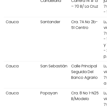
Candelaria
Carrera 14 # 13
j
– 70 B/ La Cruz
7
- 
Cauca
Santander
Cra. 7A No 2b-
L
51 Centro
v
7
- 
y 
-
p
Cauca
San Sebastián
Calle Principal
L
Seguida Del
v
Banco Agrario
7
a
Cauca
Popayan
Cra. 8 No 1-N25
L
B/Modelo
v
7