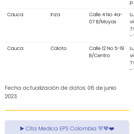
p
Cauca
Inza
Calle 4 No 4a-
L
07 B/Moyas
v
7
- 
Cauca
Caloto
Calle 12 No 5-19
L
B/Centro
v
7
- 
Fecha actualización de datos: 06 de junio
2023.
▶️ Cita Medica EPS Colombia 💛💙❤️