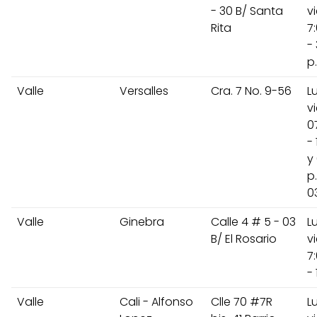
- 30 B/ Santa
v
Rita
7
-
p
Valle
Versalles
Cra. 7 No. 9-56
L
v
0
- 
y 
p
0
Valle
Ginebra
Calle 4 # 5 - 03
L
B/ El Rosario
v
7
- 
Valle
Cali - Alfonso
Clle 70 #7R
L