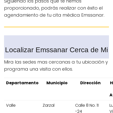
Siguiendo los pasos que te hemos
proporcionado, podrás realizar con éxito el
agendamiento de tu cita médica Emssanar.
Localizar Emssanar Cerca de Mi
Mira las sedes mas cercanas a tu ubicación y
programa una visita con ellos.
Departamento
Municipio
Dirección
H
A
Valle
Zarzal
Calle 8 No. 11
L
-24
V