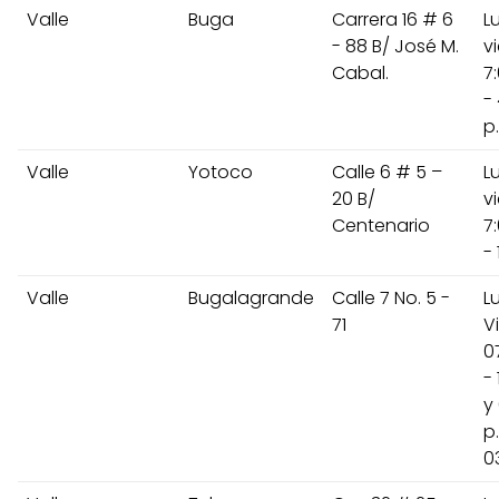
Valle
Buga
Carrera 16 # 6
L
- 88 B/ José M.
v
Cabal.
7
-
p
Valle
Yotoco
Calle 6 # 5 –
L
20 B/
v
Centenario
7
- 
Valle
Bugalagrande
Calle 7 No. 5 -
L
71
V
0
- 
y 
p
0